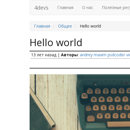
4devs
Главная
О нас
Полезные рес
Главная
Общее
Hello world
Hello world
13 лет назад
|
Авторы
:
andrey
maxim
psdcoder
vi