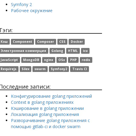
Symfony 2
Рабочее окружение
Тэги:
Кэш
Component
Composer
CSS
Docker
Электронная коммерция
Golang
HTML
icu
JavaScript
MongoDB
nginx
OSx
PHP
redis
Requirejs
Silex
swarm
Symfony2
Travis CI
Последние записи:
Конфигурирование golang приложений
Context в golang приложениях
Кэширование в golang приложении
Локализация golang приложения
Разворачивание golang приложения с
помощью gitlab-ci и docker swarm