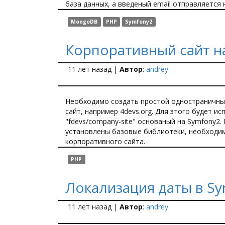
база данных, а введеный email отправляется 
MongoDB
PHP
Symfony2
Корпоративный сайт н
11 лет назад
|
Автор
:
andrey
Необходимо создать простой одностраничны
сайт, например 4devs.org. Для этого будет и
"fdevs/company-site" основаный на Symfony2.
установлены базовые библиотеки, необходи
корпоративного сайта.
PHP
Локализация даты в S
11 лет назад
|
Автор
:
andrey