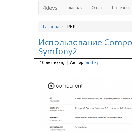
4devs
Главная
О нас
Полезные
Главная
PHP
Использование Compo
Symfony2
10 лет назад
|
Автор
:
andrey