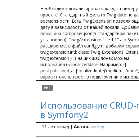
Необходимо локализировать дату, к примеру 
проекте. Стандартный фильтр Twig date не да
возможности.
Есть TwigExtension позволяющ
дату в зависимости от вашей локали. Добави
помощью composer.json(в стандартном пакет
установлен), "twig/extensions": "~1.1" а в Sy
расширение, в файл config.yml добавим сервис:
twig.extension.intl: class: Twig_Extensions_Extensi
twig.extension } В наших шаблонах можем
использовать localizeddate. Например: {{
post.published_at|localizeddate('medium', 'none'
вариант очень прост в подключении и исполь
PHP
Использование CRUD-
в Symfony2
11 лет назад
|
Автор
:
andrey